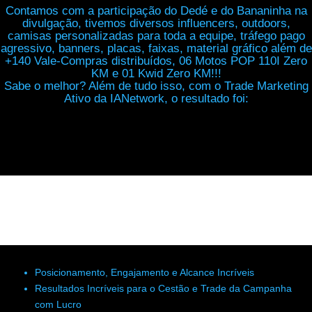
Contamos com a participação do Dedé e do Bananinha na
divulgação, tivemos diversos influencers, outdoors,
camisas personalizadas para toda a equipe, tráfego pago
agressivo, banners, placas, faixas, material gráfico além de
+140 Vale-Compras distribuídos, 06 Motos POP 110I Zero
KM e 01 Kwid Zero KM!!!
Sabe o melhor? Além de tudo isso, com o Trade Marketing
Ativo da IANetwork, o resultado foi:
Posicionamento, Engajamento e Alcance Incríveis
Resultados Incríveis para o Cestão e Trade da Campanha
com Lucro